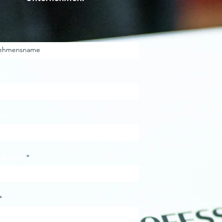
e
me
Adresse