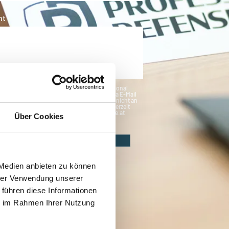
ht
ch bin damit einverstanden, dass die Professional
se GmbH meine Daten speichert und mich via E-Mail
telefonisch kontaktiert. Meine Daten werden nicht an
e weitergegeben und eine Löschung kann jederzeit
 eine E-Mail an office@professional-defense.at
Über Cookies
ragt werden. *
Anfrage absenden
 Medien anbieten zu können
hrer Verwendung unserer
 führen diese Informationen
ie im Rahmen Ihrer Nutzung