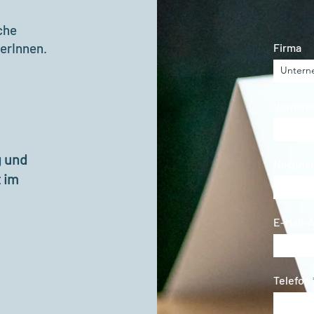
che
erInnen.
Firma
Vornam
g und
Nachna
 im
E-Mail-
Telefon