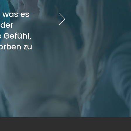
t was es
 der
 Gefühl,
orben zu